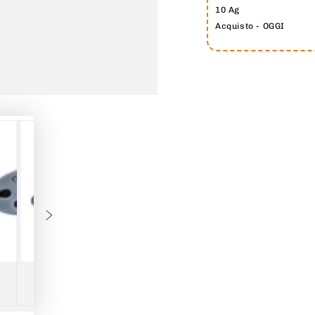
10 Ag
Acquisto - OGGI