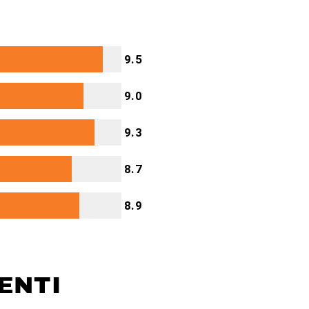
video
9.5
9.0
9.3
8.7
8.9
ENTI