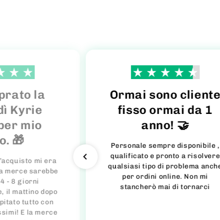
prato la
Ormai sono client
dì Kyrie
fisso ormai da 1
 per mio
anno! 🤝
io. 🎁
Personale sempre disponibile ,
qualificato e pronto a risolvere
’acquisto mi era
qualsiasi tipo di problema anch
 la merce sarebbe
per ordini online. Non mi
 4 - 8 giorni
stancherò mai di tornarci
e, il mattino dopo
pitato tutto con
ssimi! E la merce