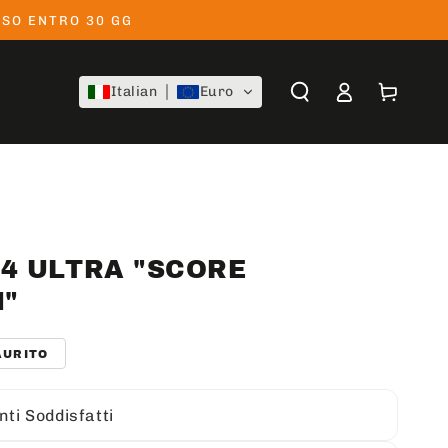
ESO ENTRO 30 GG
Accesso
Carrello
Italian
Euro
 4 ULTRA "SCORE
"
AURITO
nti Soddisfatti