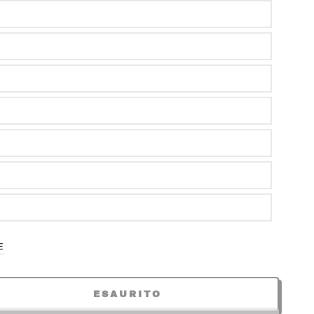
E
ESAURITO
ta