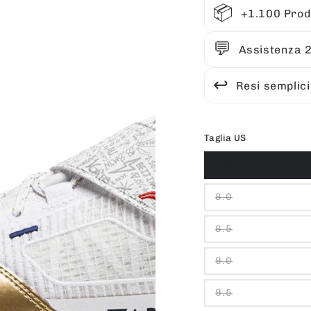
📦
+1.100 Prodo
💬
Assistenza 
↩️
Resi semplici
Taglia US
7.5
8.0
8.5
9.0
9.5