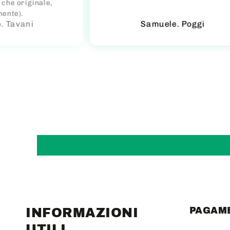
e che originale,
mente).
. Tavani
Samuele. Poggi
PAGAME
INFORMAZIONI
UTILI