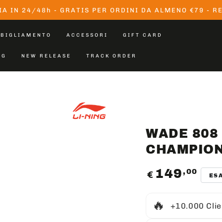
IA IN 24/48h - GRATIS PER ORDINI DA ALMENO €79 - R
BIGLIAMENTO
ACCESSORI
GIFT CARD
OG
NEW RELEASE
TRACK ORDER
WADE 808
CHAMPION
149
,00
Prezzo
€
ES
regolare
🔥
+10.000 Clie