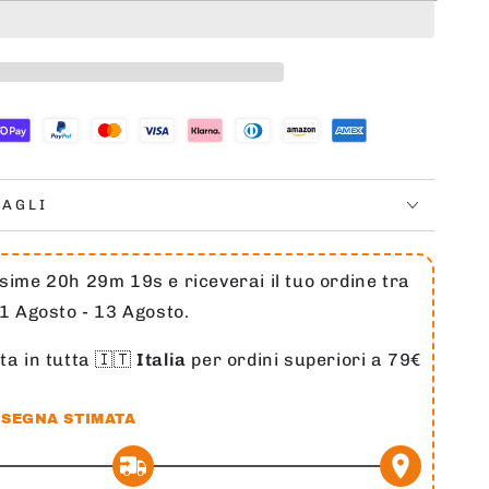
tà
A
;SCORE
t;
ION&quot;
TAGLI
sime 20h 29m 18s e riceverai il tuo ordine tra
11 Agosto - 13 Agosto.
ta in tutta 🇮🇹
Italia
per ordini superiori a 79€
SEGNA STIMATA