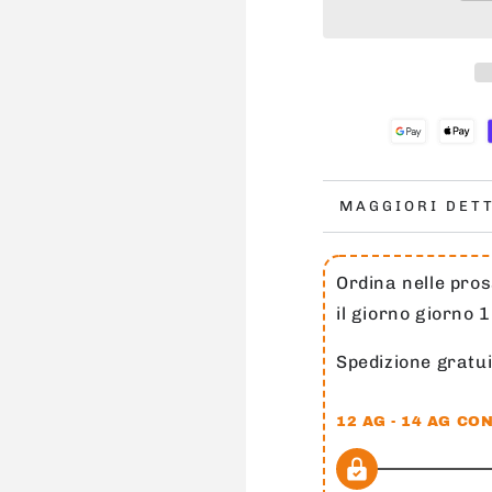
la
la
quantità
quanti
per
per
WADE
WADE
808
808
4
4
ULTRA
ULTR
&quot;SCORE
&quot
CHAMPION&quo
CHAMP
MAGGIORI DET
Ordina nelle pros
il giorno giorno 
Spedizione gratui
12 AG - 14 AG
CON