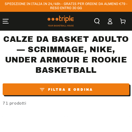
SPEDIZIONE IN ITALIA IN 24/48h - GRATIS PER ORDINI DA ALMENO €79 -
PASSA AL
CONTENUTO
RESO ENTRO 30 GG
Accesso
Carrello
CALZE DA BASKET ADULTO
— SCRIMMAGE, NIKE,
UNDER ARMOUR E ROOKIE
BASKETBALL
FILTRA E ORDINA
71 prodotti