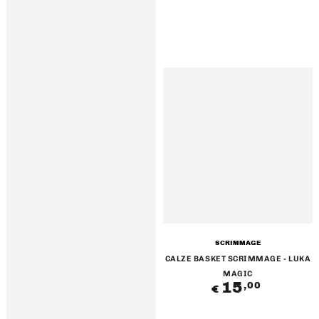
Venditore:
SCRIMMAGE
CALZE BASKET SCRIMMAGE - LUKA
MAGIC
15
Prezzo
,00
€
regolare