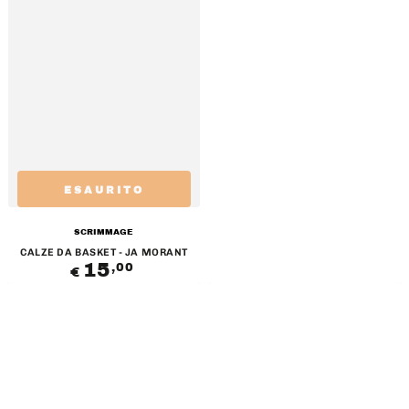
ESAURITO
Venditore:
SCRIMMAGE
CALZE DA BASKET - JA MORANT
15
Prezzo
,00
€
regolare