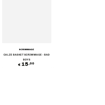
Venditore:
SCRIMMAGE
CALZE BASKET SCRIMMAGE - BAD
BOYS
15
Prezzo
,00
€
regolare