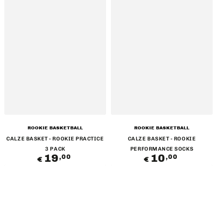
Venditore:
Venditore:
ROOKIE BASKETBALL
ROOKIE BASKETBALL
CALZE BASKET - ROOKIE PRACTICE
CALZE BASKET - ROOKIE
3 PACK
PERFORMANCE SOCKS
19
Prezzo
10
Prezzo
,00
,00
€
€
regolare
regolare