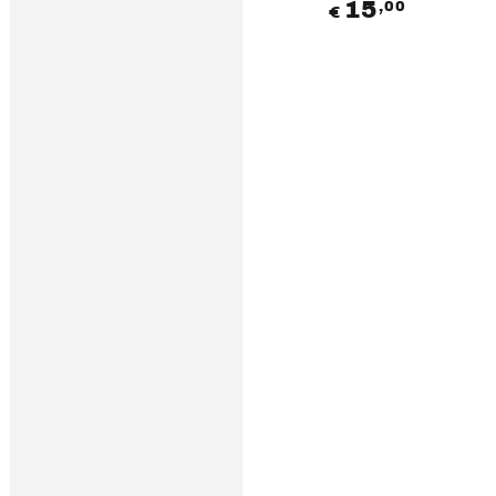
15
Prezzo
,00
€
regolare