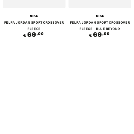
Venditore:
Venditore:
NIKE
NIKE
FELPA JORDAN SPORT CROSSOVER
FELPA JORDAN SPORT CROSSOVER
FLEECE
FLEECE – BLUE BEYOND
69
Prezzo
69
Prezzo
,00
,00
€
€
regolare
regolare