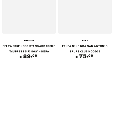
Venditore:
Venditore:
JORDAN
NIKE
FELPA NIKE KOBE STANDARD ISSUE
FELPA NIKE NBA SAN ANTONIO
"MUPPETS 5 RINGS" – NERA
SPURS CLUB HOODIE
89
Prezzo
75
Prezzo
,00
,00
€
€
regolare
regolare