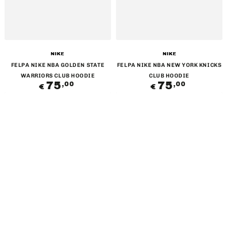
Venditore:
Venditore:
NIKE
NIKE
FELPA NIKE NBA GOLDEN STATE
FELPA NIKE NBA NEW YORK KNICKS
WARRIORS CLUB HOODIE
CLUB HOODIE
75
Prezzo
75
Prezzo
,00
,00
€
€
regolare
regolare