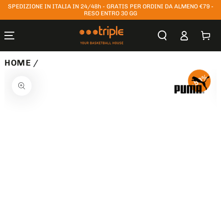
SPEDIZIONE IN ITALIA IN 24/48h - GRATIS PER ORDINI DA ALMENO €79 -
PASSA AL
CONTENUTO
RESO ENTRO 30 GG
Accesso
Carrello
HOME
/
PASSA ALLE
50%
INFORMAZIONE
SUL PRODOTTO