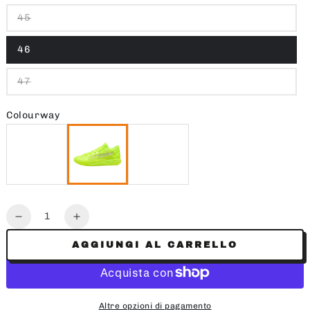
45
46
47
Colourway
Quantità
Diminuisce
Aumenta
la
la
AGGIUNGI AL CARRELLO
quantità
quantità
per
per
STEWIE
STEWIE
4
4
Altre opzioni di pagamento
FLAWLESS
FLAWLESS