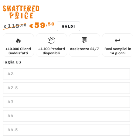
59
,50
119
€
,00
€
SALDI
Prezzo
Il
🔥
📦
💬
↩️
regolare
prezzo
di
+10.000 Clienti
+1.100 Prodotti
Assistenza 24/7
Resi semplici in
Soddisfatti
disponibili
14 giorni
liquidazione
Taglia US
42
42.5
43
44
44.5