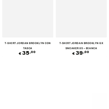
T-SHIRT JORDAN BROOKLYN CON
T-SHIRT JORDAN BROOKLYN GX
TASCA
SNEAKER 85 – BIANCA
35
Prezzo
39
Prezzo
,00
,00
€
€
regolare
regolare