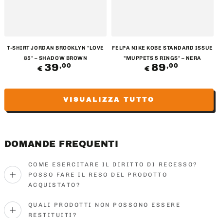
T-SHIRT JORDAN BROOKLYN "LOVE
FELPA NIKE KOBE STANDARD ISSUE
85" – SHADOW BROWN
"MUPPETS 5 RINGS" – NERA
39
Prezzo
89
Prezzo
,00
,00
€
€
regolare
regolare
VISUALIZZA TUTTO
DOMANDE FREQUENTI
COME ESERCITARE IL DIRITTO DI RECESSO?
POSSO FARE IL RESO DEL PRODOTTO
ACQUISTATO?
QUALI PRODOTTI NON POSSONO ESSERE
RESTITUITI?