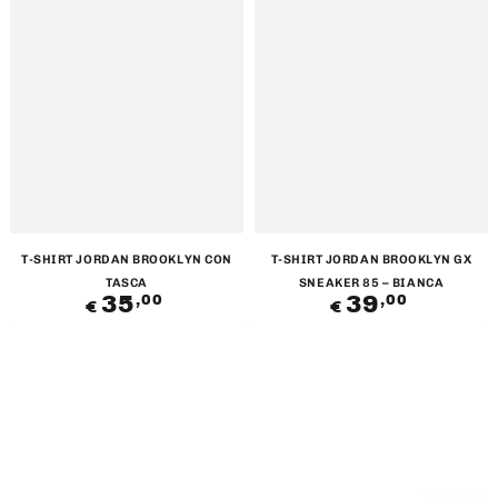
T-SHIRT JORDAN BROOKLYN CON
T-SHIRT JORDAN BROOKLYN GX
TASCA
SNEAKER 85 – BIANCA
35
Prezzo
39
Prezzo
,00
,00
€
€
regolare
regolare