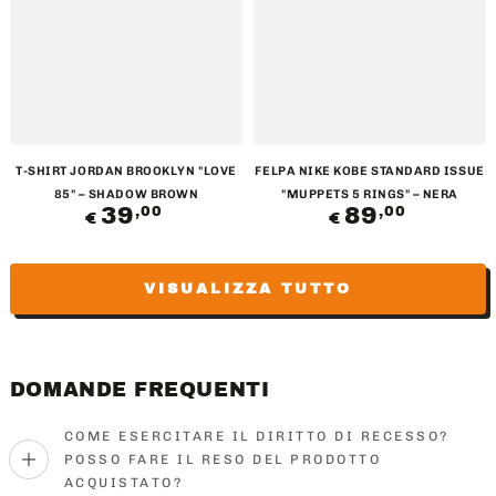
T-SHIRT JORDAN BROOKLYN "LOVE
FELPA NIKE KOBE STANDARD ISSUE
85" – SHADOW BROWN
"MUPPETS 5 RINGS" – NERA
39
Prezzo
89
Prezzo
,00
,00
€
€
regolare
regolare
VISUALIZZA TUTTO
DOMANDE FREQUENTI
COME ESERCITARE IL DIRITTO DI RECESSO?
POSSO FARE IL RESO DEL PRODOTTO
ACQUISTATO?