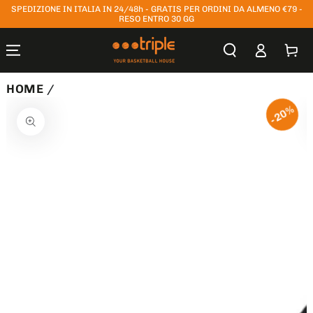
SPEDIZIONE IN ITALIA IN 24/48h - GRATIS PER ORDINI DA ALMENO €79 -
PASSA AL
CONTENUTO
RESO ENTRO 30 GG
Accesso
Carrello
HOME
/
PASSA ALLE
20%
INFORMAZIONE
SUL PRODOTTO