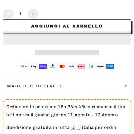
Quantità
Diminuisce
Aumenta
la
la
AGGIUNGI AL CARRELLO
quantità
quantità
per
per
JORDAN
JORDAN
BROOKLYN
BROOKLYN
FLEECE
FLEECE
HOODIE
HOODIE
MAGGIORI DETTAGLI
Ordina nelle prossime 18h 38m 47s e riceverai il tuo
ordine tra il giorno giorno 11 Agosto - 13 Agosto.
Spedizione gratuita in tutta 🇮🇹
Italia
per ordini