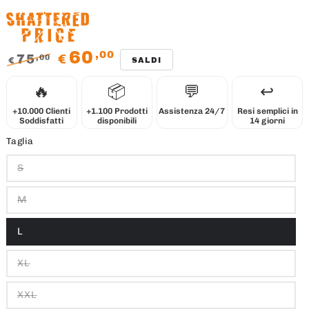
60
,00
75
€
,00
€
SALDI
Prezzo
Il
🔥
📦
💬
↩️
regolare
prezzo
di
+10.000 Clienti
+1.100 Prodotti
Assistenza 24/7
Resi semplici in
Soddisfatti
disponibili
14 giorni
liquidazione
Taglia
S
M
L
XL
XXL