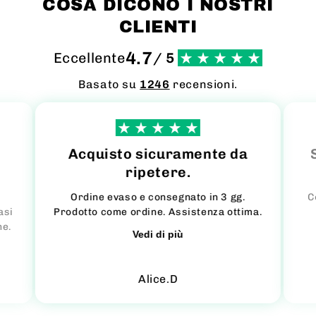
COSA DICONO I NOSTRI
CLIENTI
4.7
Eccellente
/ 5
Basato su
1246
recensioni.
Acquisto sicuramente da
ripetere.
Ordine evaso e consegnato in 3 gg.
C
asi
Prodotto come ordine. Assistenza ottima.
ne.
Vedi di più
Alice.D