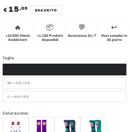
15
,00
Prezzo
€
ESAURITO
regolare
🔥
📦
💬
↩️
+10.000 Clienti
+1.100 Prodotti
Assistenza 24/7
Resi semplici in
Soddisfatti
disponibili
30 giorni
Taglia
S -35/39
M - 40/44
L - 45/48
Colorazione: