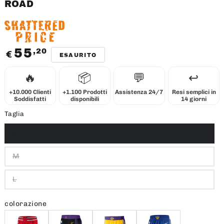
ROAD
55
,20
Prezzo
€
ESAURITO
regolare
🔥
📦
💬
↩️
+10.000 Clienti
+1.100 Prodotti
Assistenza 24/7
Resi semplici in
Soddisfatti
disponibili
14 giorni
Taglia
S
M
L
colorazione