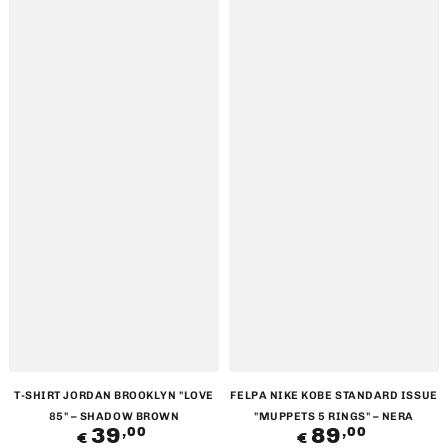
T-SHIRT JORDAN BROOKLYN "LOVE
FELPA NIKE KOBE STANDARD ISSUE
85" – SHADOW BROWN
"MUPPETS 5 RINGS" – NERA
39
Prezzo
89
Prezzo
,00
,00
€
€
regolare
regolare