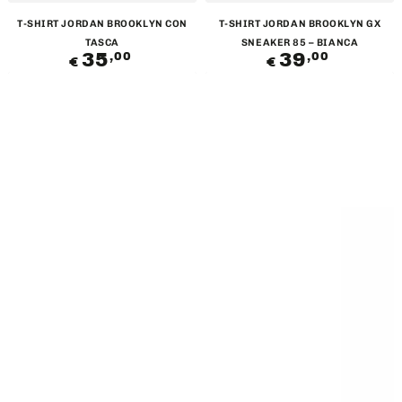
T-SHIRT JORDAN BROOKLYN CON
T-SHIRT JORDAN BROOKLYN GX
TASCA
SNEAKER 85 – BIANCA
35
Prezzo
39
Prezzo
,00
,00
€
€
regolare
regolare