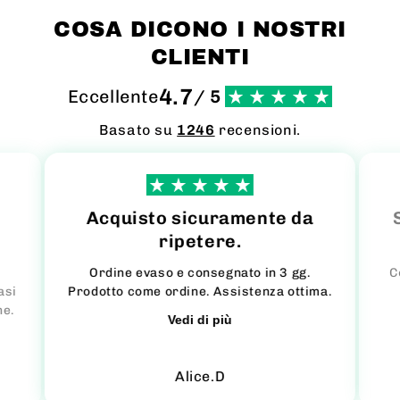
COSA DICONO I NOSTRI
CLIENTI
4.7
Eccellente
/ 5
Basato su
1246
recensioni.
Acquisto sicuramente da
ripetere.
Ordine evaso e consegnato in 3 gg.
C
asi
Prodotto come ordine. Assistenza ottima.
ne.
Vedi di più
Alice.D