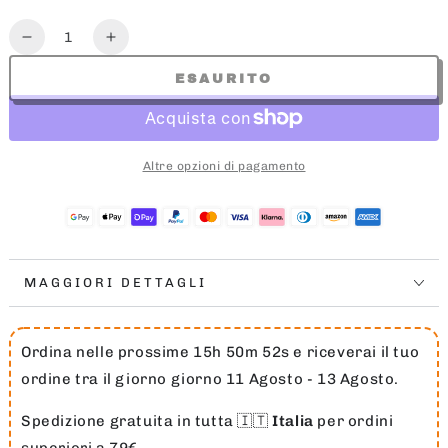
Quantità
Diminuisce
Aumenta
la
la
ESAURITO
quantità
quantità
per
per
GSW
GSW
CURRY
CURRY
Altre opzioni di pagamento
NN
NN
TEE
TEE
MAGGIORI DETTAGLI
Ordina nelle prossime 15h 50m 51s e riceverai il tuo
ordine tra il giorno giorno 11 Agosto - 13 Agosto.
Spedizione gratuita in tutta 🇮🇹
Italia
per ordini
superiori a 79€