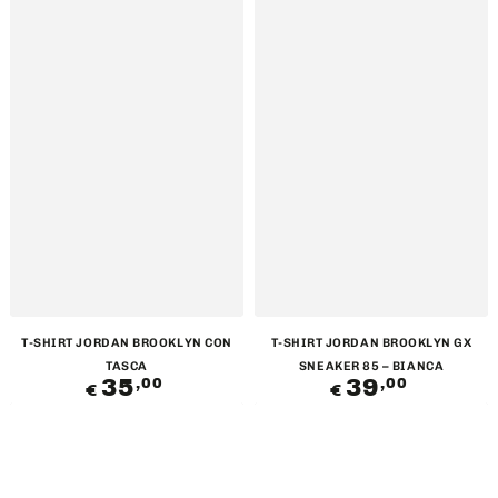
T-SHIRT JORDAN BROOKLYN CON
T-SHIRT JORDAN BROOKLYN GX
TASCA
SNEAKER 85 – BIANCA
35
Prezzo
39
Prezzo
,00
,00
€
€
regolare
regolare