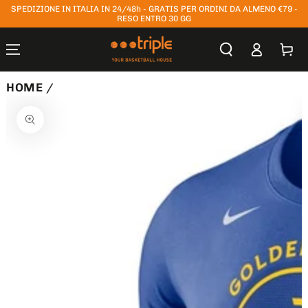
SPEDIZIONE IN ITALIA IN 24/48h - GRATIS PER ORDINI DA ALMENO €79 -
PASSA AL
CONTENUTO
RESO ENTRO 30 GG
Accesso
Carrello
HOME
/
PASSA ALLE
INFORMAZIONE
SUL PRODOTTO