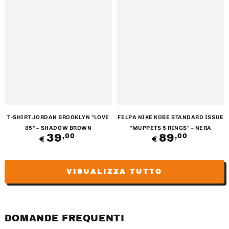
T-SHIRT JORDAN BROOKLYN "LOVE
FELPA NIKE KOBE STANDARD ISSUE
85" – SHADOW BROWN
"MUPPETS 5 RINGS" – NERA
39
Prezzo
89
Prezzo
,00
,00
€
€
regolare
regolare
VISUALIZZA TUTTO
DOMANDE FREQUENTI