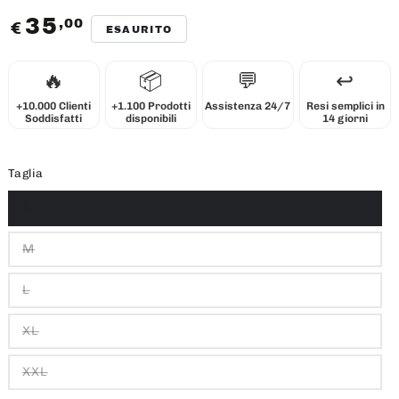
35
,00
Prezzo
€
ESAURITO
regolare
🔥
📦
💬
↩️
+10.000 Clienti
+1.100 Prodotti
Assistenza 24/7
Resi semplici in
Soddisfatti
disponibili
14 giorni
Taglia
S
M
L
XL
XXL