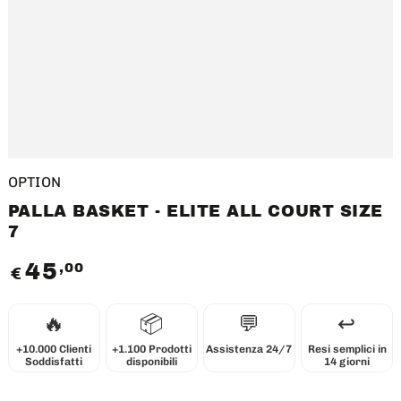
OPTION
PALLA BASKET - ELITE ALL COURT SIZE
7
45
,00
Prezzo
€
regolare
🔥
📦
💬
↩️
+10.000 Clienti
+1.100 Prodotti
Assistenza 24/7
Resi semplici in
Soddisfatti
disponibili
14 giorni