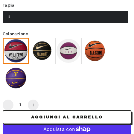
Taglia
U
Colorazione:
Quantità
Diminuisce
Aumenta
la
la
AGGIUNGI AL CARRELLO
quantità
quantità
per
per
PALLA
PALLA