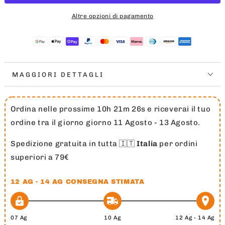
BASKET
BASKET
Altre opzioni di pagamento
-
-
ELITE
ELITE
ALL
ALL
COURT
COURT
SIZE
SIZE
7
7
MAGGIORI DETTAGLI
Ordina nelle prossime 10h 21m 25s e riceverai il tuo
ordine tra il giorno giorno 11 Agosto - 13 Agosto.
Spedizione gratuita in tutta 🇮🇹
Italia
per ordini
superiori a 79€
12 AG - 14 AG
CONSEGNA STIMATA
07 Ag
10 Ag
12 Ag - 14 Ag