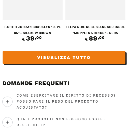
T-SHIRT JORDAN BROOKLYN "LOVE
FELPA NIKE KOBE STANDARD ISSUE
85" – SHADOW BROWN
"MUPPETS 5 RINGS" – NERA
39
Prezzo
89
Prezzo
,00
,00
€
€
regolare
regolare
VISUALIZZA TUTTO
DOMANDE FREQUENTI
COME ESERCITARE IL DIRITTO DI RECESSO?
POSSO FARE IL RESO DEL PRODOTTO
ACQUISTATO?
QUALI PRODOTTI NON POSSONO ESSERE
RESTITUITI?