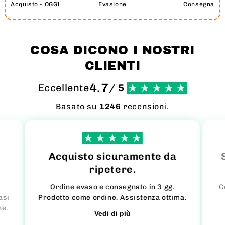
Acquisto - OGGI
Evasione
Consegna
COSA DICONO I NOSTRI
CLIENTI
4.7
Eccellente
/ 5
Basato su
1246
recensioni.
Acquisto sicuramente da
ripetere.
Ordine evaso e consegnato in 3 gg.
C
asi
Prodotto come ordine. Assistenza ottima.
ne.
Vedi di più