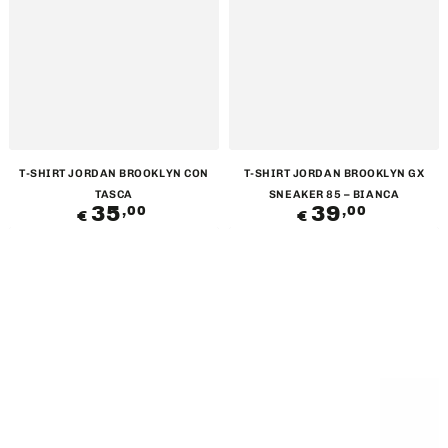
T-SHIRT JORDAN BROOKLYN CON
T-SHIRT JORDAN BROOKLYN GX
TASCA
SNEAKER 85 – BIANCA
35
Prezzo
39
Prezzo
,00
,00
€
€
regolare
regolare