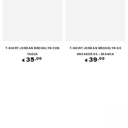
T-SHIRT JORDAN BROOKLYN CON
T-SHIRT JORDAN BROOKLYN GX
TASCA
SNEAKER 85 – BIANCA
35
Regular
39
Regular
,00
,00
€
€
price
price