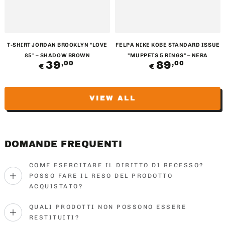
T-SHIRT JORDAN BROOKLYN "LOVE
FELPA NIKE KOBE STANDARD ISSUE
85" – SHADOW BROWN
"MUPPETS 5 RINGS" – NERA
39
Regular
89
Regular
,00
,00
€
€
price
price
VIEW ALL
DOMANDE FREQUENTI
COME ESERCITARE IL DIRITTO DI RECESSO?
POSSO FARE IL RESO DEL PRODOTTO
ACQUISTATO?
QUALI PRODOTTI NON POSSONO ESSERE
RESTITUITI?