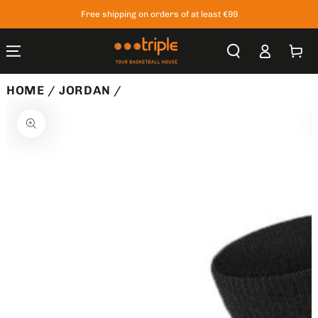
SKIP TO
Free shipping on orders of at least €99
CONTENT
Log
Cart
in
HOME
/
JORDAN
/
SKIP TO
PRODUCT
INFORMATION