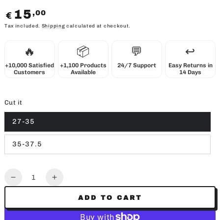
15
,00
Regular
€
price
Tax included.
Shipping
calculated at checkout.
🔥
📦
💬
↩️
+10,000 Satisfied
+1,100 Products
24/7 Support
Easy Returns in
Customers
Available
14 Days
Cut it
27-35
35-37.5
Quantity
Decrease
Increase
quantity
quantity
ADD TO CART
for
for
JORDAN
JORDAN