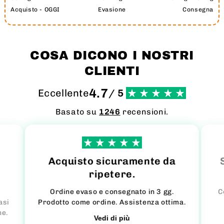
Acquisto - OGGI
Evasione
Consegna
COSA DICONO I NOSTRI
CLIENTI
4.7
Eccellente
/ 5
Basato su
1246
recensioni.
Acquisto sicuramente da
ripetere.
Ordine evaso e consegnato in 3 gg.
C
asi
Prodotto come ordine. Assistenza ottima.
ne.
Vedi di più